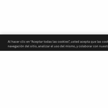
Al hacer clic en “Aceptar todas las cookies”, usted acepta que las coo
navegación del sitio, analizar el uso del mismo, y colaborar con nues