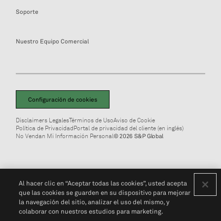
Soporte
Nuestro Equipo Comercial
Configuración de cookies
Disclaimers Legales
Términos de Uso
Aviso de Cookie
Política de Privacidad
Portal de privacidad del cliente (en inglés)
No Vendan Mi Información Personal
© 2026 S&P Global
Al hacer clic en “Aceptar todas las cookies”, usted acepta
que las cookies se guarden en su dispositivo para mejorar
la navegación del sitio, analizar el uso del mismo, y
colaborar con nuestros estudios para marketing.