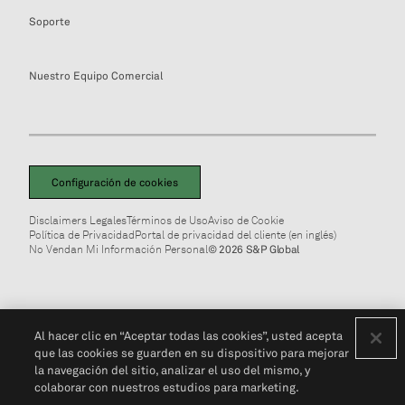
Soporte
Nuestro Equipo Comercial
Configuración de cookies
Disclaimers Legales
Términos de Uso
Aviso de Cookie
Política de Privacidad
Portal de privacidad del cliente (en inglés)
No Vendan Mi Información Personal
© 2026 S&P Global
Al hacer clic en “Aceptar todas las cookies”, usted acepta
que las cookies se guarden en su dispositivo para mejorar
la navegación del sitio, analizar el uso del mismo, y
colaborar con nuestros estudios para marketing.