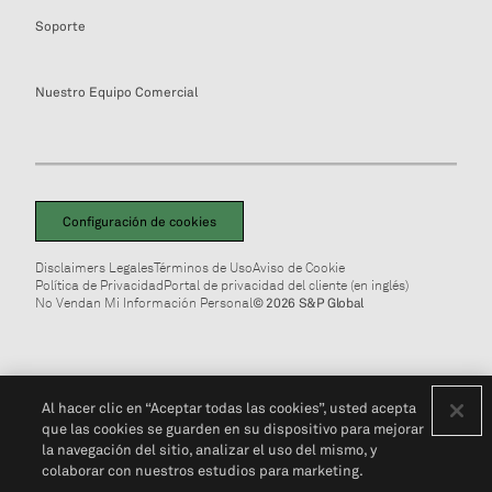
Soporte
Nuestro Equipo Comercial
Configuración de cookies
Disclaimers Legales
Términos de Uso
Aviso de Cookie
Política de Privacidad
Portal de privacidad del cliente (en inglés)
No Vendan Mi Información Personal
© 2026 S&P Global
Al hacer clic en “Aceptar todas las cookies”, usted acepta
que las cookies se guarden en su dispositivo para mejorar
la navegación del sitio, analizar el uso del mismo, y
colaborar con nuestros estudios para marketing.