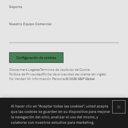
Soporte
Nuestro Equipo Comercial
Configuración de cookies
Disclaimers Legales
Términos de Uso
Aviso de Cookie
Política de Privacidad
Portal de privacidad del cliente (en inglés)
No Vendan Mi Información Personal
© 2026 S&P Global
Al hacer clic en “Aceptar todas las cookies”, usted acepta
que las cookies se guarden en su dispositivo para mejorar
la navegación del sitio, analizar el uso del mismo, y
colaborar con nuestros estudios para marketing.