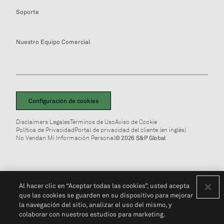
Soporte
Nuestro Equipo Comercial
Configuración de cookies
Disclaimers Legales
Términos de Uso
Aviso de Cookie
Política de Privacidad
Portal de privacidad del cliente (en inglés)
No Vendan Mi Información Personal
© 2026 S&P Global
Al hacer clic en “Aceptar todas las cookies”, usted acepta
que las cookies se guarden en su dispositivo para mejorar
la navegación del sitio, analizar el uso del mismo, y
colaborar con nuestros estudios para marketing.