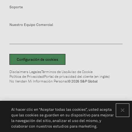
Soporte
Nuestro Equipo Comercial
Configuración de cookies
Disclaimers Legales
Términos de Uso
Aviso de Cookie
Política de Privacidad
Portal de privacidad del cliente (en inglés)
No Vendan Mi Información Personal
© 2026 S&P Global
Al hacer clic en “Aceptar todas las cookies”, usted acepta
que las cookies se guarden en su dispositivo para mejorar
la navegación del sitio, analizar el uso del mismo, y
colaborar con nuestros estudios para marketing.