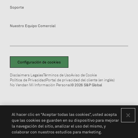
Soporte
Nuestro Equipo Comercial
Configuración de cookies
Disclaimers Legales
Términos de Uso
Aviso de Cookie
Política de Privacidad
Portal de privacidad del cliente (en inglés)
No Vendan Mi Información Personal
© 2026 S&P Global
Al hacer clic en “Aceptar todas las cookies”, usted acepta
que las cookies se guarden en su dispositivo para mejorar
la navegación del sitio, analizar el uso del mismo, y
colaborar con nuestros estudios para marketing.