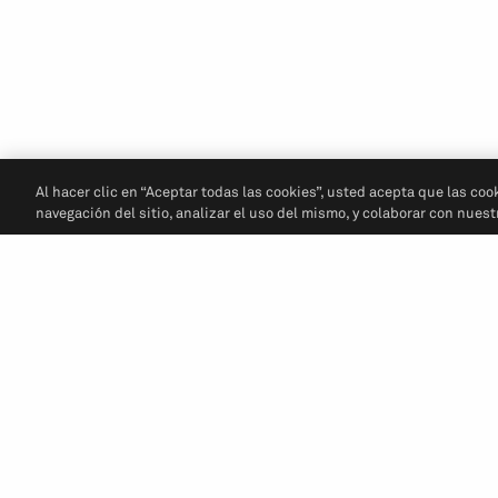
Al hacer clic en “Aceptar todas las cookies”, usted acepta que las coo
navegación del sitio, analizar el uso del mismo, y colaborar con nues