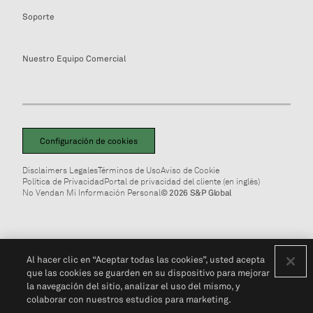
Soporte
Nuestro Equipo Comercial
Configuración de cookies
Disclaimers Legales
Términos de Uso
Aviso de Cookie
Política de Privacidad
Portal de privacidad del cliente (en inglés)
No Vendan Mi Información Personal
© 2026 S&P Global
Al hacer clic en “Aceptar todas las cookies”, usted acepta
que las cookies se guarden en su dispositivo para mejorar
la navegación del sitio, analizar el uso del mismo, y
colaborar con nuestros estudios para marketing.