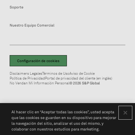
Soporte
Nuestro Equipo Comercial
Configuración de cookies
Disclaimers Legales
Términos de Uso
Aviso de Cookie
Política de Privacidad
Portal de privacidad del cliente (en inglés)
No Vendan Mi Información Personal
© 2026 S&P Global
Al hacer clic en “Aceptar todas las cookies”, usted acepta
que las cookies se guarden en su dispositivo para mejorar
la navegación del sitio, analizar el uso del mismo, y
colaborar con nuestros estudios para marketing.