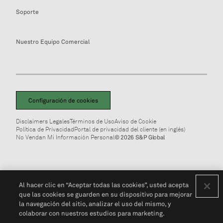
Soporte
Nuestro Equipo Comercial
Configuración de cookies
Disclaimers Legales
Términos de Uso
Aviso de Cookie
Política de Privacidad
Portal de privacidad del cliente (en inglés)
No Vendan Mi Información Personal
© 2026 S&P Global
Al hacer clic en “Aceptar todas las cookies”, usted acepta
que las cookies se guarden en su dispositivo para mejorar
la navegación del sitio, analizar el uso del mismo, y
colaborar con nuestros estudios para marketing.