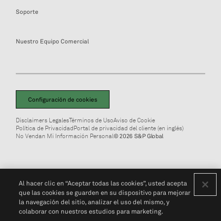
Soporte
Nuestro Equipo Comercial
Configuración de cookies
Disclaimers Legales
Términos de Uso
Aviso de Cookie
Política de Privacidad
Portal de privacidad del cliente (en inglés)
No Vendan Mi Información Personal
© 2026 S&P Global
Al hacer clic en “Aceptar todas las cookies”, usted acepta
que las cookies se guarden en su dispositivo para mejorar
la navegación del sitio, analizar el uso del mismo, y
colaborar con nuestros estudios para marketing.