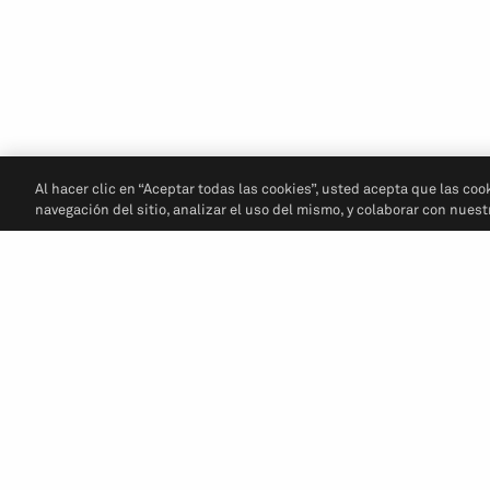
Al hacer clic en “Aceptar todas las cookies”, usted acepta que las coo
navegación del sitio, analizar el uso del mismo, y colaborar con nues