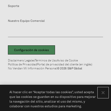
Soporte
Nuestro Equipo Comercial
Configuración de cookies
Disclaimers Legales
Términos de Uso
Aviso de Cookie
Política de Privacidad
Portal de privacidad del cliente (en inglés)
No Vendan Mi Información Personal
© 2026 S&P Global
Al hacer clic en “Aceptar todas las cookies”, usted acepta
que las cookies se guarden en su dispositivo para mejorar
la navegación del sitio, analizar el uso del mismo, y
colaborar con nuestros estudios para marketing.