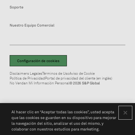
Soporte
Nuestro Equipo Comercial
Configuración de cookies
Disclaimers Legales
Términos de Uso
Aviso de Cookie
Política de Privacidad
Portal de privacidad del cliente (en inglés)
No Vendan Mi Información Personal
© 2026 S&P Global
Al hacer clic en “Aceptar todas las cookies”, usted acepta
que las cookies se guarden en su dispositivo para mejorar
la navegación del sitio, analizar el uso del mismo, y
colaborar con nuestros estudios para marketing.