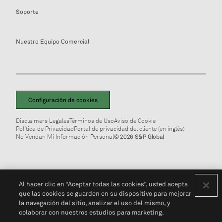
Soporte
Nuestro Equipo Comercial
Configuración de cookies
Disclaimers Legales
Términos de Uso
Aviso de Cookie
Política de Privacidad
Portal de privacidad del cliente (en inglés)
No Vendan Mi Información Personal
© 2026 S&P Global
Al hacer clic en “Aceptar todas las cookies”, usted acepta
que las cookies se guarden en su dispositivo para mejorar
la navegación del sitio, analizar el uso del mismo, y
colaborar con nuestros estudios para marketing.