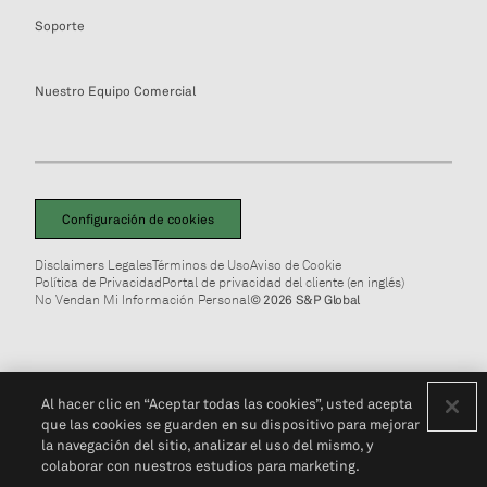
Soporte
Nuestro Equipo Comercial
Configuración de cookies
Disclaimers Legales
Términos de Uso
Aviso de Cookie
Política de Privacidad
Portal de privacidad del cliente (en inglés)
No Vendan Mi Información Personal
© 2026 S&P Global
Al hacer clic en “Aceptar todas las cookies”, usted acepta
que las cookies se guarden en su dispositivo para mejorar
la navegación del sitio, analizar el uso del mismo, y
colaborar con nuestros estudios para marketing.