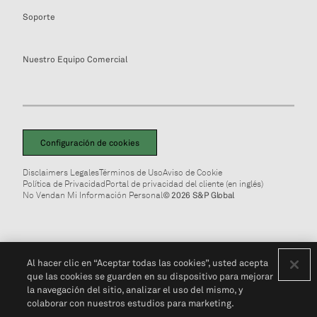
Soporte
Nuestro Equipo Comercial
Configuración de cookies
Disclaimers Legales
Términos de Uso
Aviso de Cookie
Política de Privacidad
Portal de privacidad del cliente (en inglés)
No Vendan Mi Información Personal
© 2026 S&P Global
Al hacer clic en “Aceptar todas las cookies”, usted acepta
que las cookies se guarden en su dispositivo para mejorar
la navegación del sitio, analizar el uso del mismo, y
colaborar con nuestros estudios para marketing.