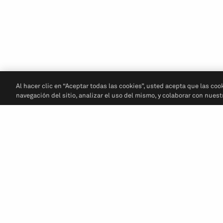
Al hacer clic en “Aceptar todas las cookies”, usted acepta que las coo
navegación del sitio, analizar el uso del mismo, y colaborar con nues