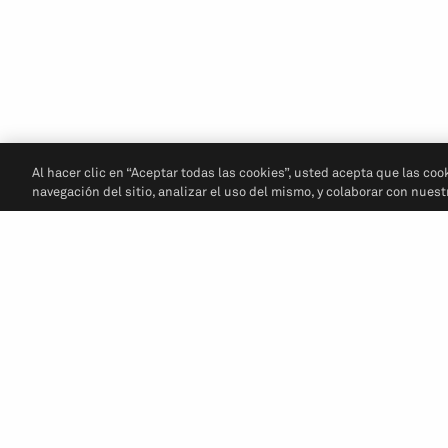
Al hacer clic en “Aceptar todas las cookies”, usted acepta que las coo
navegación del sitio, analizar el uso del mismo, y colaborar con nues