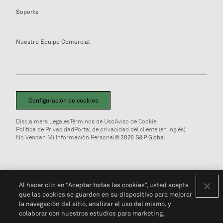
Soporte
Nuestro Equipo Comercial
Configuración de cookies
Disclaimers Legales
Términos de Uso
Aviso de Cookie
Política de Privacidad
Portal de privacidad del cliente (en inglés)
No Vendan Mi Información Personal
© 2026 S&P Global
Al hacer clic en “Aceptar todas las cookies”, usted acepta
que las cookies se guarden en su dispositivo para mejorar
la navegación del sitio, analizar el uso del mismo, y
colaborar con nuestros estudios para marketing.