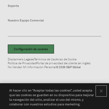
Soporte
Nuestro Equipo Comercial
Configuración de cookies
Disclaimers Legales
Términos de Uso
Aviso de Cookie
Política de Privacidad
Portal de privacidad del cliente (en inglés)
No Vendan Mi Información Personal
© 2026 S&P Global
Al hacer clic en “Aceptar todas las cookies”, usted acepta
que las cookies se guarden en su dispositivo para mejorar
la navegación del sitio, analizar el uso del mismo, y
colaborar con nuestros estudios para marketing.