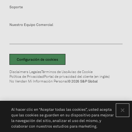
Soporte
Nuestro Equipo Comercial
Configuración de cookies
Disclaimers Legales
Términos de Uso
Aviso de Cookie
Política de Privacidad
Portal de privacidad del cliente (en inglés)
No Vendan Mi Información Personal
© 2026 S&P Global
Al hacer clic en “Aceptar todas las cookies”, usted acepta
que las cookies se guarden en su dispositivo para mejorar
la navegación del sitio, analizar el uso del mismo, y
colaborar con nuestros estudios para marketing.