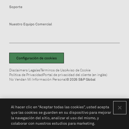
Soporte
Nuestro Equipo Comercial
Configuración de cookies
Disclaimers Legales
Términos de Uso
Aviso de Cookie
Política de Privacidad
Portal de privacidad del cliente (en inglés)
No Vendan Mi Información Personal
© 2026 S&P Global
Al hacer clic en “Aceptar todas las cookies”, usted acepta
que las cookies se guarden en su dispositivo para mejorar
la navegación del sitio, analizar el uso del mismo, y
colaborar con nuestros estudios para marketing.