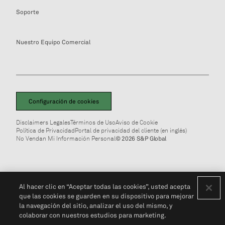
Soporte
Nuestro Equipo Comercial
Configuración de cookies
Disclaimers Legales
Términos de Uso
Aviso de Cookie
Política de Privacidad
Portal de privacidad del cliente (en inglés)
No Vendan Mi Información Personal
© 2026 S&P Global
Al hacer clic en “Aceptar todas las cookies”, usted acepta
que las cookies se guarden en su dispositivo para mejorar
la navegación del sitio, analizar el uso del mismo, y
colaborar con nuestros estudios para marketing.