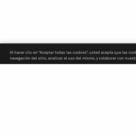
Al hacer clic en “Aceptar todas las cookies”, usted acepta que las coo
navegación del sitio, analizar el uso del mismo, y colaborar con nues