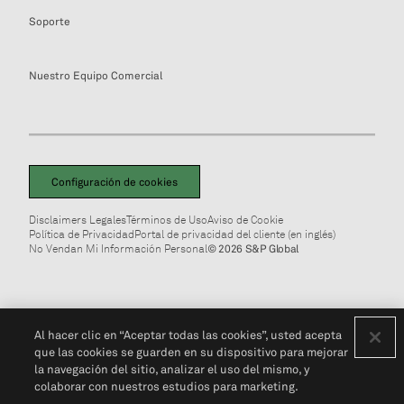
Soporte
Nuestro Equipo Comercial
Configuración de cookies
Disclaimers Legales
Términos de Uso
Aviso de Cookie
Política de Privacidad
Portal de privacidad del cliente (en inglés)
No Vendan Mi Información Personal
© 2026 S&P Global
Al hacer clic en “Aceptar todas las cookies”, usted acepta
que las cookies se guarden en su dispositivo para mejorar
la navegación del sitio, analizar el uso del mismo, y
colaborar con nuestros estudios para marketing.