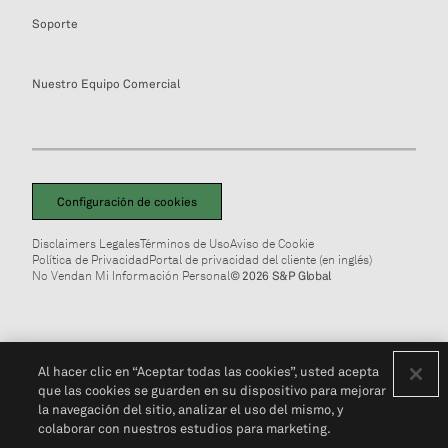
Soporte
Nuestro Equipo Comercial
Configuración de cookies
Disclaimers Legales
Términos de Uso
Aviso de Cookie
Política de Privacidad
Portal de privacidad del cliente (en inglés)
No Vendan Mi Información Personal
© 2026 S&P Global
Al hacer clic en “Aceptar todas las cookies”, usted acepta
que las cookies se guarden en su dispositivo para mejorar
la navegación del sitio, analizar el uso del mismo, y
colaborar con nuestros estudios para marketing.