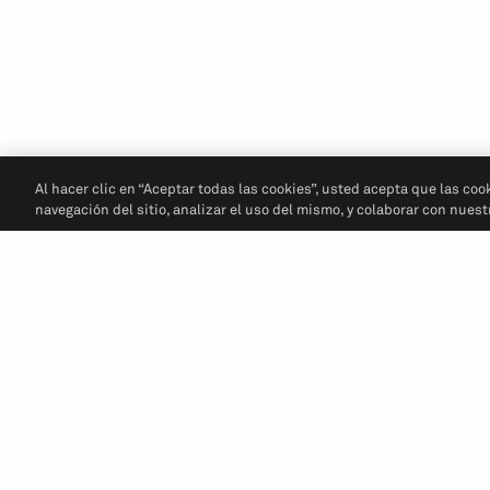
Al hacer clic en “Aceptar todas las cookies”, usted acepta que las coo
navegación del sitio, analizar el uso del mismo, y colaborar con nues