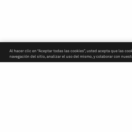
Al hacer clic en “Aceptar todas las cookies”, usted acepta que las coo
navegación del sitio, analizar el uso del mismo, y colaborar con nues