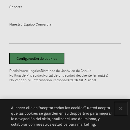
Soporte
Nuestro Equipo Comercial
Configuración de cookies
Disclaimers Legales
Términos de Uso
Aviso de Cookie
Política de Privacidad
Portal de privacidad del cliente (en inglés)
No Vendan Mi Información Personal
© 2026 S&P Global
Al hacer clic en “Aceptar todas las cookies”, usted acepta
que las cookies se guarden en su dispositivo para mejorar
la navegación del sitio, analizar el uso del mismo, y
colaborar con nuestros estudios para marketing.