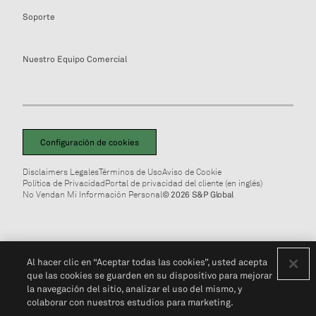
Soporte
Nuestro Equipo Comercial
Configuración de cookies
Disclaimers Legales
Términos de Uso
Aviso de Cookie
Política de Privacidad
Portal de privacidad del cliente (en inglés)
No Vendan Mi Información Personal
© 2026 S&P Global
Al hacer clic en “Aceptar todas las cookies”, usted acepta
que las cookies se guarden en su dispositivo para mejorar
la navegación del sitio, analizar el uso del mismo, y
colaborar con nuestros estudios para marketing.