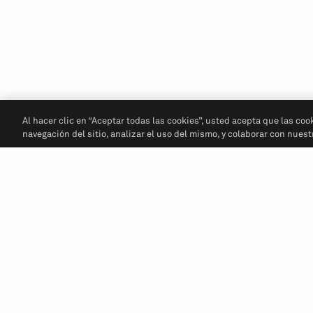
Al hacer clic en “Aceptar todas las cookies”, usted acepta que las coo
navegación del sitio, analizar el uso del mismo, y colaborar con nues