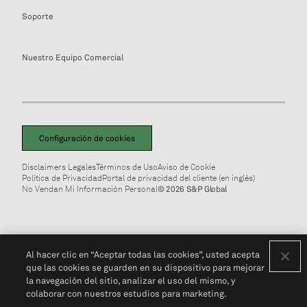
Soporte
Nuestro Equipo Comercial
Configuración de cookies
Disclaimers Legales
Términos de Uso
Aviso de Cookie
Política de Privacidad
Portal de privacidad del cliente (en inglés)
No Vendan Mi Información Personal
© 2026 S&P Global
Al hacer clic en “Aceptar todas las cookies”, usted acepta
que las cookies se guarden en su dispositivo para mejorar
la navegación del sitio, analizar el uso del mismo, y
colaborar con nuestros estudios para marketing.