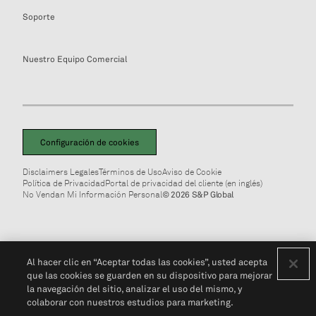
Soporte
Nuestro Equipo Comercial
Configuración de cookies
Disclaimers Legales
Términos de Uso
Aviso de Cookie
Política de Privacidad
Portal de privacidad del cliente (en inglés)
No Vendan Mi Información Personal
© 2026 S&P Global
Al hacer clic en “Aceptar todas las cookies”, usted acepta
que las cookies se guarden en su dispositivo para mejorar
la navegación del sitio, analizar el uso del mismo, y
colaborar con nuestros estudios para marketing.