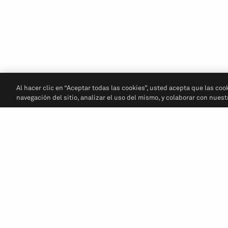
Al hacer clic en “Aceptar todas las cookies”, usted acepta que las coo
navegación del sitio, analizar el uso del mismo, y colaborar con nues