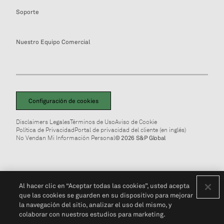
Soporte
Nuestro Equipo Comercial
Configuración de cookies
Disclaimers Legales
Términos de Uso
Aviso de Cookie
Política de Privacidad
Portal de privacidad del cliente (en inglés)
No Vendan Mi Información Personal
© 2026 S&P Global
Al hacer clic en “Aceptar todas las cookies”, usted acepta
que las cookies se guarden en su dispositivo para mejorar
la navegación del sitio, analizar el uso del mismo, y
colaborar con nuestros estudios para marketing.