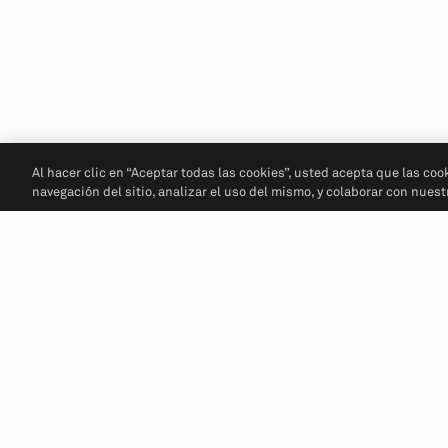
Al hacer clic en “Aceptar todas las cookies”, usted acepta que las coo
navegación del sitio, analizar el uso del mismo, y colaborar con nues