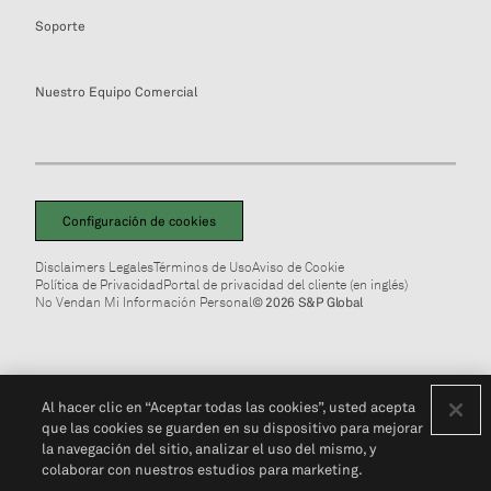
Soporte
Nuestro Equipo Comercial
Configuración de cookies
Disclaimers Legales
Términos de Uso
Aviso de Cookie
Política de Privacidad
Portal de privacidad del cliente (en inglés)
No Vendan Mi Información Personal
© 2026 S&P Global
Al hacer clic en “Aceptar todas las cookies”, usted acepta
que las cookies se guarden en su dispositivo para mejorar
la navegación del sitio, analizar el uso del mismo, y
colaborar con nuestros estudios para marketing.