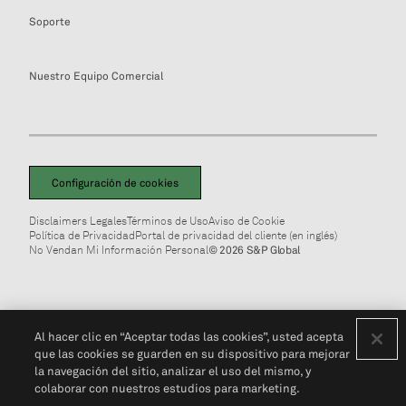
Soporte
Nuestro Equipo Comercial
Configuración de cookies
Disclaimers Legales
Términos de Uso
Aviso de Cookie
Política de Privacidad
Portal de privacidad del cliente (en inglés)
No Vendan Mi Información Personal
© 2026 S&P Global
Al hacer clic en “Aceptar todas las cookies”, usted acepta
que las cookies se guarden en su dispositivo para mejorar
la navegación del sitio, analizar el uso del mismo, y
colaborar con nuestros estudios para marketing.