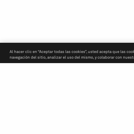
Al hacer clic en “Aceptar todas las cookies”, usted acepta que las coo
navegación del sitio, analizar el uso del mismo, y colaborar con nues