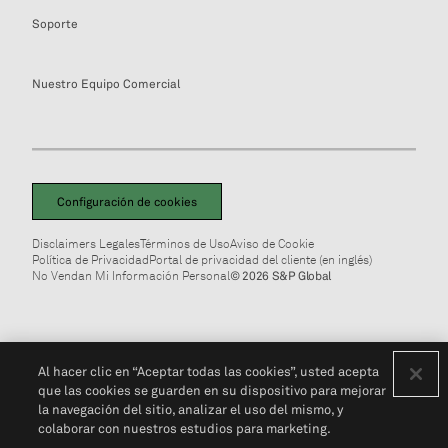
Soporte
Nuestro Equipo Comercial
Configuración de cookies
Disclaimers Legales
Términos de Uso
Aviso de Cookie
Política de Privacidad
Portal de privacidad del cliente (en inglés)
No Vendan Mi Información Personal
© 2026 S&P Global
Al hacer clic en “Aceptar todas las cookies”, usted acepta
que las cookies se guarden en su dispositivo para mejorar
la navegación del sitio, analizar el uso del mismo, y
colaborar con nuestros estudios para marketing.