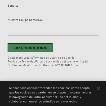
Soporte
Nuestro Equipo Comercial
Configuración de cookies
Disclaimers Legales
Términos de Uso
Aviso de Cookie
Política de Privacidad
Portal de privacidad del cliente (en inglés)
No Vendan Mi Información Personal
© 2026 S&P Global
Al hacer clic en “Aceptar todas las cookies”, usted acepta
que las cookies se guarden en su dispositivo para mejorar
la navegación del sitio, analizar el uso del mismo, y
colaborar con nuestros estudios para marketing.