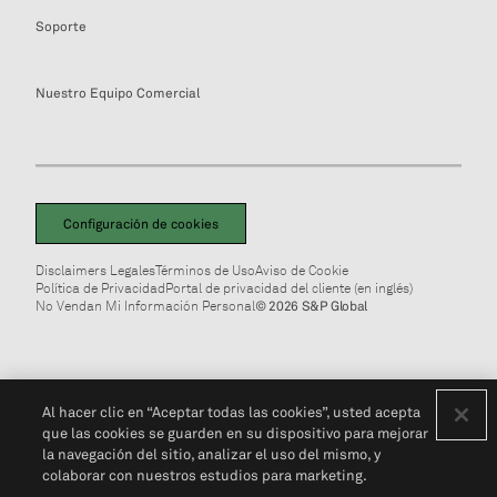
Soporte
Nuestro Equipo Comercial
Configuración de cookies
Disclaimers Legales
Términos de Uso
Aviso de Cookie
Política de Privacidad
Portal de privacidad del cliente (en inglés)
No Vendan Mi Información Personal
© 2026 S&P Global
Al hacer clic en “Aceptar todas las cookies”, usted acepta
que las cookies se guarden en su dispositivo para mejorar
la navegación del sitio, analizar el uso del mismo, y
colaborar con nuestros estudios para marketing.