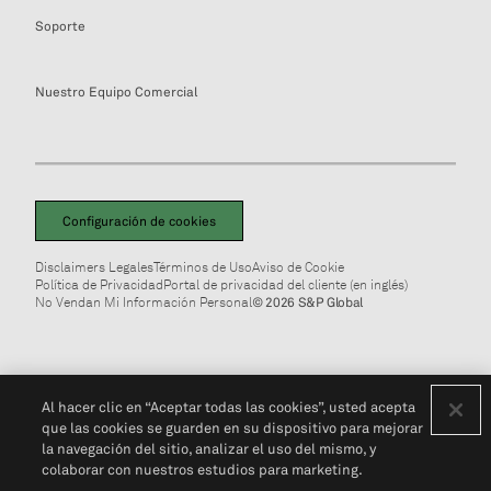
Soporte
Nuestro Equipo Comercial
Configuración de cookies
Disclaimers Legales
Términos de Uso
Aviso de Cookie
Política de Privacidad
Portal de privacidad del cliente (en inglés)
No Vendan Mi Información Personal
© 2026 S&P Global
Al hacer clic en “Aceptar todas las cookies”, usted acepta
que las cookies se guarden en su dispositivo para mejorar
la navegación del sitio, analizar el uso del mismo, y
colaborar con nuestros estudios para marketing.