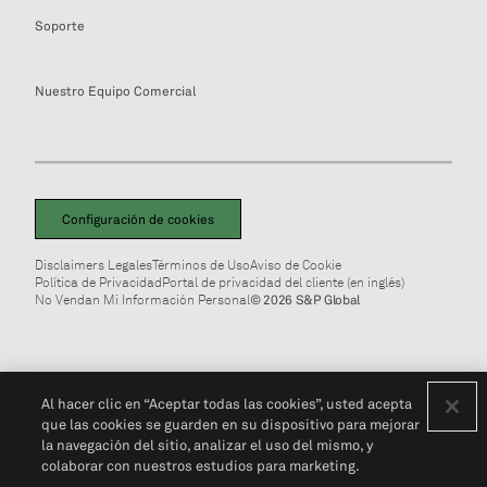
Soporte
Nuestro Equipo Comercial
Configuración de cookies
Disclaimers Legales
Términos de Uso
Aviso de Cookie
Política de Privacidad
Portal de privacidad del cliente (en inglés)
No Vendan Mi Información Personal
© 2026 S&P Global
Al hacer clic en “Aceptar todas las cookies”, usted acepta
que las cookies se guarden en su dispositivo para mejorar
la navegación del sitio, analizar el uso del mismo, y
colaborar con nuestros estudios para marketing.