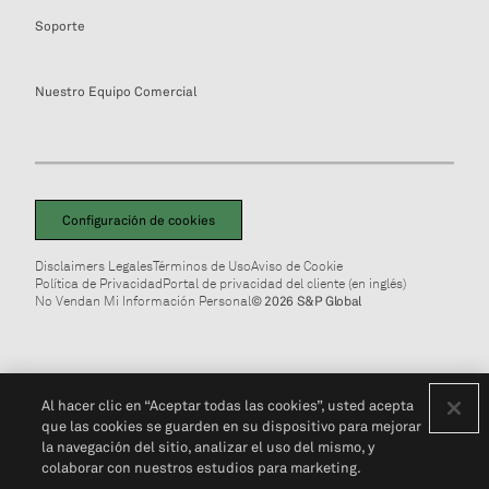
Soporte
Nuestro Equipo Comercial
Configuración de cookies
Disclaimers Legales
Términos de Uso
Aviso de Cookie
Política de Privacidad
Portal de privacidad del cliente (en inglés)
No Vendan Mi Información Personal
© 2026 S&P Global
Al hacer clic en “Aceptar todas las cookies”, usted acepta
que las cookies se guarden en su dispositivo para mejorar
la navegación del sitio, analizar el uso del mismo, y
colaborar con nuestros estudios para marketing.