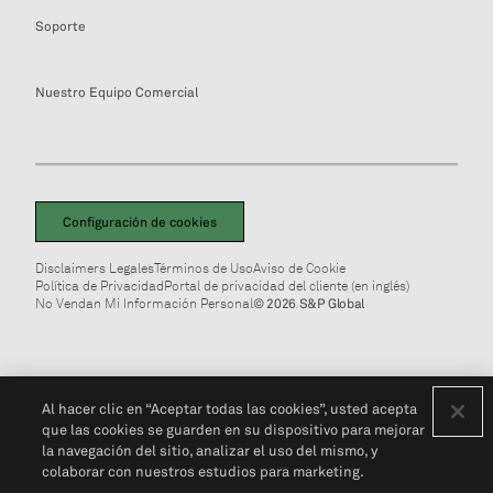
Soporte
Nuestro Equipo Comercial
Configuración de cookies
Disclaimers Legales
Términos de Uso
Aviso de Cookie
Política de Privacidad
Portal de privacidad del cliente (en inglés)
No Vendan Mi Información Personal
© 2026 S&P Global
Al hacer clic en “Aceptar todas las cookies”, usted acepta
que las cookies se guarden en su dispositivo para mejorar
la navegación del sitio, analizar el uso del mismo, y
colaborar con nuestros estudios para marketing.