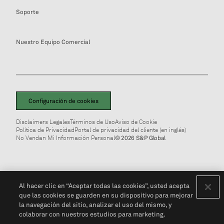
Soporte
Nuestro Equipo Comercial
Configuración de cookies
Disclaimers Legales
Términos de Uso
Aviso de Cookie
Política de Privacidad
Portal de privacidad del cliente (en inglés)
No Vendan Mi Información Personal
© 2026 S&P Global
Al hacer clic en “Aceptar todas las cookies”, usted acepta
que las cookies se guarden en su dispositivo para mejorar
la navegación del sitio, analizar el uso del mismo, y
colaborar con nuestros estudios para marketing.